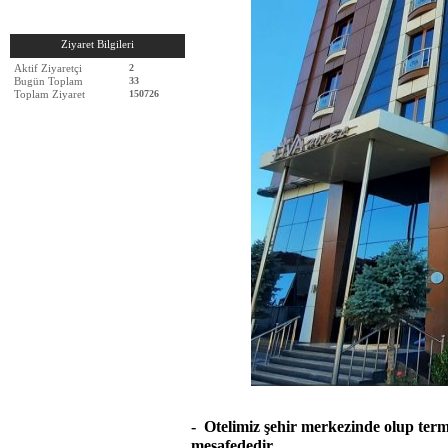
Ziyaret Bilgileri
Aktif Ziyaretçi
2
Bugün Toplam
33
Toplam Ziyaret
150726
- Otelimiz şehir merkezinde olup term
mesafededir.