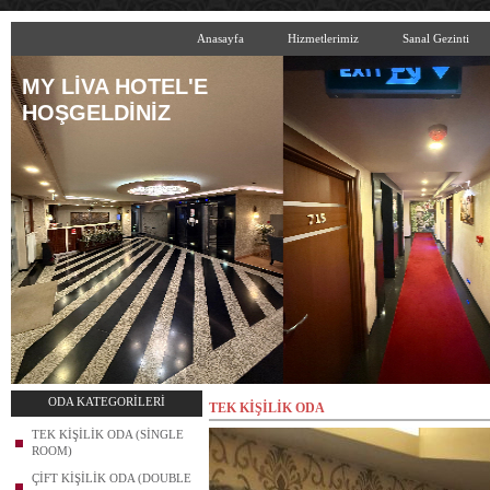
Anasayfa
Hizmetlerimiz
Sanal Gezinti
MY LİVA HOTEL'E
HOŞGELDİNİZ
ODA KATEGORİLERİ
TEK KİŞİLİK ODA
TEK KİŞİLİK ODA (SİNGLE
ROOM)
ÇİFT KİŞİLİK ODA (DOUBLE