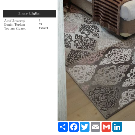
Ziyaret Bilgileri
Aktif Ziyaretçi
2
Bugün Toplam
59
Toplam Ziyaret
150643
Paylaş
Facebook
Twitter
Email
Gmail
LinkedIn