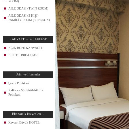
ROOM)
AİLE ODASI (TWİN ROOM)
AİLE ODASI (3 KİŞİ)
FAMİLİY ROOM (3 PERSON)
KAHVALTI - BREAKFAST
AÇIK BÜFE KAHVALTI
BUFFET BREAKFAST
Ürün ve Hizmetler
Çevre Politikası
Kalite ve Sürdürülebilirlik
Politikası
Ekonomik İsteyenlere...
Kayseri Büyük HOTEL