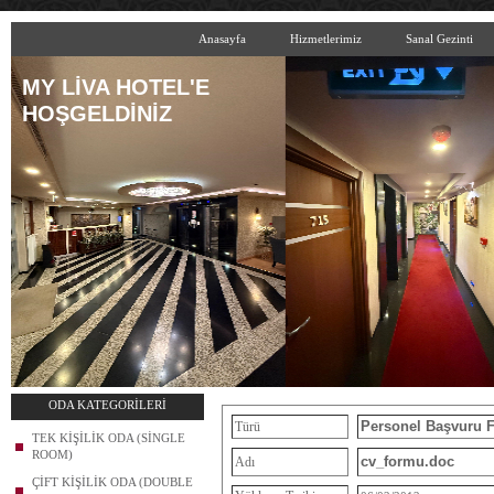
Anasayfa
Hizmetlerimiz
Sanal Gezinti
MY LİVA HOTEL'E
HOŞGELDİNİZ
ODA KATEGORİLERİ
Personel Başvuru 
Türü
TEK KİŞİLİK ODA (SİNGLE
ROOM)
cv_formu.doc
Adı
ÇİFT KİŞİLİK ODA (DOUBLE