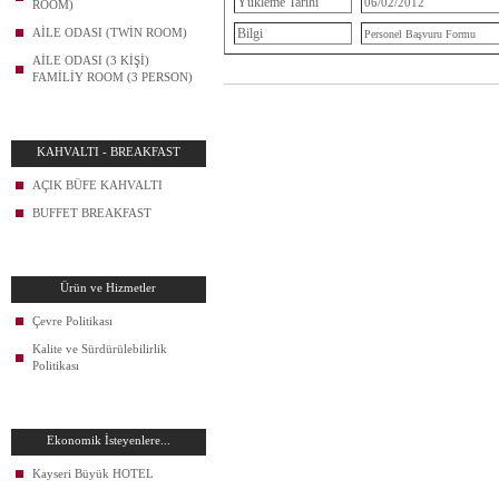
Yükleme Tarihi
06/02/2012
ROOM)
AİLE ODASI (TWİN ROOM)
Bilgi
Personel Başvuru Formu
AİLE ODASI (3 KİŞİ)
FAMİLİY ROOM (3 PERSON)
KAHVALTI - BREAKFAST
AÇIK BÜFE KAHVALTI
BUFFET BREAKFAST
Ürün ve Hizmetler
Çevre Politikası
Kalite ve Sürdürülebilirlik
Politikası
Ekonomik İsteyenlere...
Kayseri Büyük HOTEL